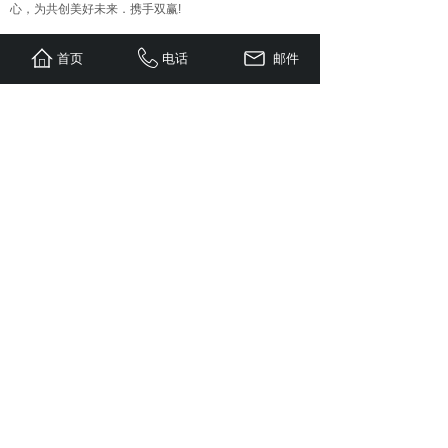
心，为共创美好未来．携手双赢!
首页
电话
邮件
重庆市江津区津星机械有限责任公司
电话：
023-47261474
传真：023-47263568