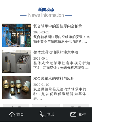
新闻动态
News Information
复合轴承中的圆柱形内空轴承......
2025-03-28
复合轴承圆柱形内空轴承的安装：当
轴承套圈与轴或轴承座孔均是紧......
整体式滑动轴承的注意事项
2021-09-14
整体式滑动轴承注意事项分析如
下:1、瓦面腐蚀：光谱分析发现有......
双金属轴承的材料与应用
2020-01-02
双金属轴承是无油润滑轴承中的一
种，是以优质低碳钢背为基体，
表......
1
上一页
下一页
首页
电话
邮件
共 3 条 共 1 页