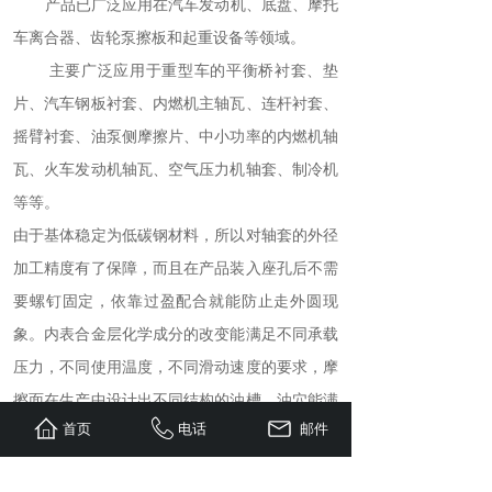
产品已广泛应用在汽车发动机、底盘、摩托
车离合器、齿轮泵擦板和起重设备等领域。
主要广泛应用于重型车的平衡桥衬套、垫
片、汽车钢板衬套、内燃机主轴瓦、连杆衬套、
摇臂衬套、油泵侧摩擦片、中小功率的内燃机轴
瓦、火车发动机轴瓦、空气压力机轴套、制冷机
等等。
由于基体稳定为低碳钢材料，所以对轴套的外径
加工精度有了保障，而且在产品装入座孔后不需
要螺钉固定，依靠过盈配合就能防止走外圆现
象。内表合金层化学成分的改变能满足不同承载
压力，不同使用温度，不同滑动速度的要求，摩
擦面在生产中设计出不同结构的油槽、油穴能满
首页
电话
邮件
足不同加油方式的要求，并能防止咬轴现象。
双金属轴承的材料