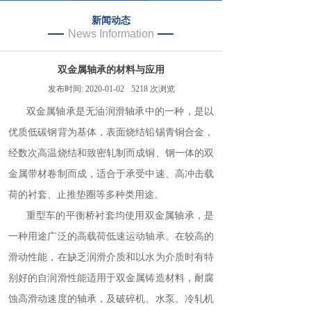
新闻动态
News Information
双金属轴承的材料与应用
发布时间:
2020-01-02
5218
次浏览
双金属轴承是无油润滑轴承中的一种，是以
优质低碳钢背为基体，表面烧结铅锡青铜合金，
经数次高温烧结和致密轧制而成铜、钢一体的双
金属带材卷制而成，适合于承受中速、高冲击载
荷的衬套、止推垫圈等多种类用途。
重型车的平衡桥衬套均使用双金属轴承，是
一种用途广泛的高载荷低速运动轴承。在较高的
滑动性能，在缺乏润滑介质和以水为介质时有特
别好的自润滑性能适用于双金属铸造材料，耐腐
蚀高滑动速度的轴承，及破碎机、水泵、冷轧机