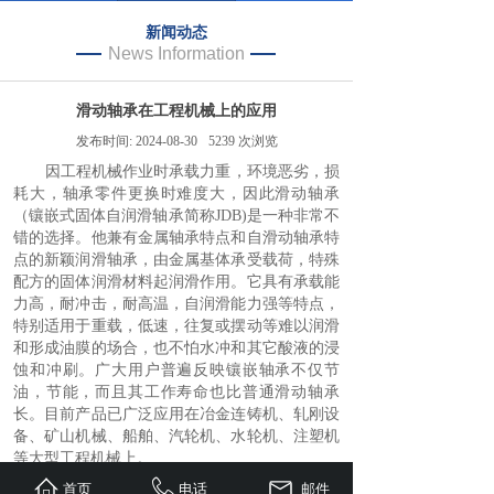
新闻动态
News Information
滑动轴承在工程机械上的应用
发布时间:
2024-08-30
5239
次浏览
因工程机械作业时承载力重，环境恶劣，损
耗大，轴承零件更换时难度大，因此滑动轴承
（镶嵌式固体自润滑轴承简称JDB)是一种非常不
错的选择。他兼有金属轴承特点和自滑动轴承特
点的新颖润滑轴承，由金属基体承受载荷，特殊
配方的固体润滑材料起润滑作用。它具有承载能
力高，耐冲击，耐高温，自润滑能力强等特点，
特别适用于重载，低速，往复或摆动等难以润滑
和形成油膜的场合，也不怕水冲和其它酸液的浸
蚀和冲刷。广大用户普遍反映镶嵌轴承不仅节
油，节能，而且其工作寿命也比普通滑动轴承
长。目前产品已广泛应用在冶金连铸机、轧刚设
备、矿山机械、船舶、汽轮机、水轮机、注塑机
等大型工程机械上。
首页
电话
邮件